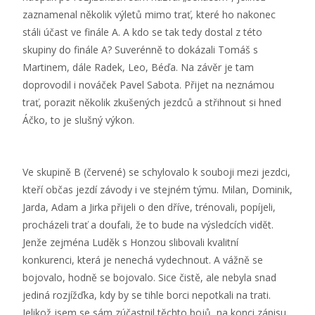
zaznamenal několik výletů mimo trať, které ho nakonec
stáli účast ve finále A. A kdo se tak tedy dostal z této
skupiny do finále A? Suverénně to dokázali Tomáš s
Martinem, dále Radek, Leo, Béďa. Na závěr je tam
doprovodil i nováček Pavel Sabota. Přijet na neznámou
trať, porazit několik zkušených jezdců a střihnout si hned
Áčko, to je slušný výkon.
Ve skupině B (červené) se schylovalo k souboji mezi jezdci,
kteří občas jezdí závody i ve stejném týmu. Milan, Dominik,
Jarda, Adam a Jirka přijeli o den dříve, trénovali, popíjeli,
procházeli trať a doufali, že to bude na výsledcích vidět.
Jenže zejména Luděk s Honzou slibovali kvalitní
konkurenci, která je nenechá vydechnout. A vážně se
bojovalo, hodně se bojovalo. Sice čistě, ale nebyla snad
jediná rozjížďka, kdy by se tihle borci nepotkali na trati.
Jelikož jsem se sám zúčastnil těchto bojů, na konci zápisu