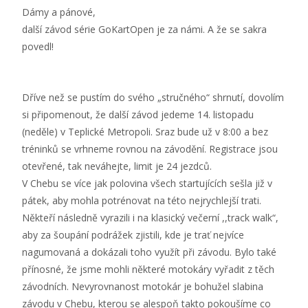
Dámy a pánové,
další závod série GoKartOpen je za námi. A že se sakra
povedl!
Dříve než se pustím do svého „stručného“ shrnutí, dovolím
si připomenout, že další závod jedeme 14. listopadu
(neděle) v Teplické Metropoli. Sraz bude už v 8:00 a bez
tréninků se vrhneme rovnou na závodění. Registrace jsou
otevřené, tak neváhejte, limit je 24 jezdců.
V Chebu se více jak polovina všech startujících sešla již v
pátek, aby mohla potrénovat na této nejrychlejší trati.
Někteří následně vyrazili i na klasický večerní ,,track walk“,
aby za šoupání podrážek zjistili, kde je trať nejvíce
nagumovaná a dokázali toho využít při závodu. Bylo také
přínosné, že jsme mohli některé motokáry vyřadit z těch
závodních. Nevyrovnanost motokár je bohužel slabina
závodu v Chebu, kterou se alespoň takto pokoušíme co