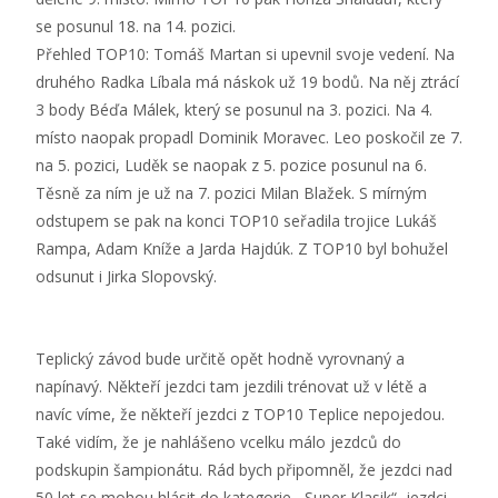
se posunul 18. na 14. pozici.
Přehled TOP10: Tomáš Martan si upevnil svoje vedení. Na
druhého Radka Líbala má náskok už 19 bodů. Na něj ztrácí
3 body Béďa Málek, který se posunul na 3. pozici. Na 4.
místo naopak propadl Dominik Moravec. Leo poskočil ze 7.
na 5. pozici, Luděk se naopak z 5. pozice posunul na 6.
Těsně za ním je už na 7. pozici Milan Blažek. S mírným
odstupem se pak na konci TOP10 seřadila trojice Lukáš
Rampa, Adam Kníže a Jarda Hajdúk. Z TOP10 byl bohužel
odsunut i Jirka Slopovský.
Teplický závod bude určitě opět hodně vyrovnaný a
napínavý. Někteří jezdci tam jezdili trénovat už v létě a
navíc víme, že někteří jezdci z TOP10 Teplice nepojedou.
Také vidím, že je nahlášeno vcelku málo jezdců do
podskupin šampionátu. Rád bych připomněl, že jezdci nad
50 let se mohou hlásit do kategorie ,,Super Klasik“, jezdci