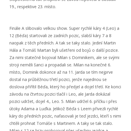
19., respektive 23. místo.
Finále A slibovalo velkou show. Super rychlé káry 4 (Leo) a
12 (Béďa) startovali ze zadních pozic, slabší káry 7 a 8
naopak z těch předních. A tak se taky stalo. Jediní Martin
Hála a Tomáš Martan byli ušetřeni od bojů o další pozice.
Za nimi statečně bojoval Milan s Dominikem, ale se svými
stroji neměli šanci a propadali se. Milan na konečné 6.
místo, Dominik dokonce až na 11. Jarda se tím nejprve
dostal na průběžnou třetí pozici, jenže najednou se
doslova přiřítil Béďa, který ho předjel a dojel třetí. Ke konci
závodu na čtvrtou pozici tlačil i Leo, ale Jarda dokázal
pozici udržet, dojel 4., Leo. 5. Milan udržel 6. příčku i přes
útoky Adama a Luďka. Jelikož Béďa s Leem přivezli rychlé
káry do předních pozic, nafasovali je teď jezdci, kteří s nimi
chtěli prohnat Tomáše s Martinem. A taky se tak stalo.
Milan s 12 se brzy probojoval přes všechny jezdce a