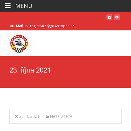
MENU
Mail us : registrace@gokartopen.cz
23. října 2021
23.10.2021
Nezařazené