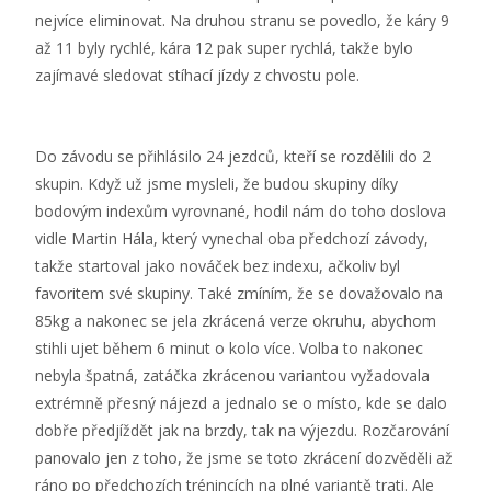
nejvíce eliminovat. Na druhou stranu se povedlo, že káry 9
až 11 byly rychlé, kára 12 pak super rychlá, takže bylo
zajímavé sledovat stíhací jízdy z chvostu pole.
Do závodu se přihlásilo 24 jezdců, kteří se rozdělili do 2
skupin. Když už jsme mysleli, že budou skupiny díky
bodovým indexům vyrovnané, hodil nám do toho doslova
vidle Martin Hála, který vynechal oba předchozí závody,
takže startoval jako nováček bez indexu, ačkoliv byl
favoritem své skupiny. Také zmíním, že se dovažovalo na
85kg a nakonec se jela zkrácená verze okruhu, abychom
stihli ujet během 6 minut o kolo více. Volba to nakonec
nebyla špatná, zatáčka zkrácenou variantou vyžadovala
extrémně přesný nájezd a jednalo se o místo, kde se dalo
dobře předjíždět jak na brzdy, tak na výjezdu. Rozčarování
panovalo jen z toho, že jsme se toto zkrácení dozvěděli až
ráno po předchozích trénincích na plné variantě trati. Ale