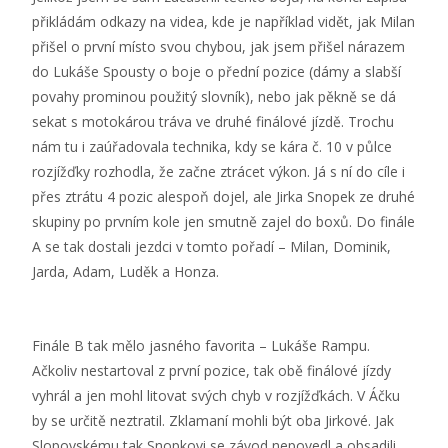
přikládám odkazy na videa, kde je například vidět, jak Milan
přišel o první místo svou chybou, jak jsem přišel nárazem
do Lukáše Spousty o boje o přední pozice (dámy a slabší
povahy prominou použitý slovník), nebo jak pěkně se dá
sekat s motokárou tráva ve druhé finálové jízdě. Trochu
nám tu i zaúřadovala technika, kdy se kára č. 10 v půlce
rozjížďky rozhodla, že začne ztrácet výkon. Já s ní do cíle i
přes ztrátu 4 pozic alespoň dojel, ale Jirka Snopek ze druhé
skupiny po prvním kole jen smutně zajel do boxů. Do finále
A se tak dostali jezdci v tomto pořadí – Milan, Dominik,
Jarda, Adam, Luděk a Honza.
Finále B tak mělo jasného favorita – Lukáše Rampu.
Ačkoliv nestartoval z první pozice, tak obě finálové jízdy
vyhrál a jen mohl litovat svých chyb v rozjížďkách. V Áčku
by se určitě neztratil. Zklamaní mohli být oba Jirkové. Jak
Slopovskému tak Snopkovi se závod nepovedl a obsadili