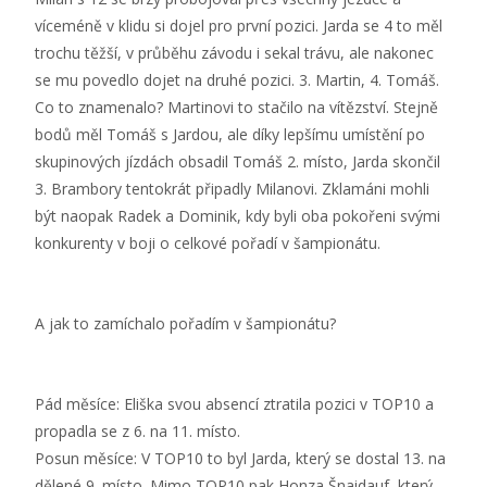
víceméně v klidu si dojel pro první pozici. Jarda se 4 to měl
trochu těžší, v průběhu závodu i sekal trávu, ale nakonec
se mu povedlo dojet na druhé pozici. 3. Martin, 4. Tomáš.
Co to znamenalo? Martinovi to stačilo na vítězství. Stejně
bodů měl Tomáš s Jardou, ale díky lepšímu umístění po
skupinových jízdách obsadil Tomáš 2. místo, Jarda skončil
3. Brambory tentokrát připadly Milanovi. Zklamáni mohli
být naopak Radek a Dominik, kdy byli oba pokořeni svými
konkurenty v boji o celkové pořadí v šampionátu.
A jak to zamíchalo pořadím v šampionátu?
Pád měsíce: Eliška svou absencí ztratila pozici v TOP10 a
propadla se z 6. na 11. místo.
Posun měsíce: V TOP10 to byl Jarda, který se dostal 13. na
dělené 9. místo. Mimo TOP10 pak Honza Šnaidauf, který