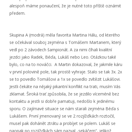
alespoň máme ponaučení, že je nutné toto příště oznámit
předem.
Skupina A (modrá) měla favorita Martina Hálu, od kterého
se očekával souboj zejména s Tomášem Martanem, který
vedl po 2 závodech šampionát. A za nimi číhali kvalitní
jezdci jako Radek, Béďa, Lukáš nebo Leo. Otázkou také
bylo, co na to nováčci. A Martin dokazoval, že jakmile káru
v první polovině pole, tak prostě vyhraje. Stalo se tak 3x. 2x
se to povedlo Tomášovi a 1x se povedlo zvítězit Lukášovi.
Jestli čekáte na nějaký pikantní konflikt na trati, musím Vás
zklamat. Široká trať způsobila, že se jezdilo víceméně bez
kontaktu a jestli si dobře pamatuji, nedošlo k jedinému
sporu. O zajímavé situace se nám starali zejména Béďa s
Lukášem. První jmenovaný se ve 2 rozjížďkách roztočil,
musel pak dohánět ztrátu a probíjet se polem. Lukáš se
naopak po rozjížďkách sám nazval „sekáčem“, jelikož