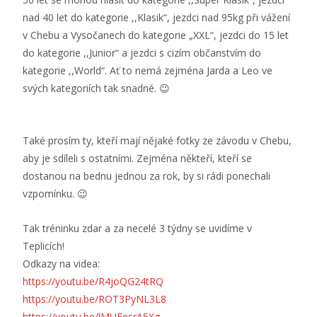
nad 40 let do kategorie ,,Klasik“, jezdci nad 95kg při vážení
v Chebu a Vysočanech do kategorie „XXL“, jezdci do 15 let
do kategorie ,,Junior“ a jezdci s cizím občanstvím do
kategorie ,,World“. Ať to nemá zejména Jarda a Leo ve
svých kategoriích tak snadné. 😉
Také prosím ty, kteří mají nějaké fotky ze závodu v Chebu,
aby je sdíleli s ostatními. Zejména někteří, kteří se
dostanou na bednu jednou za rok, by si rádi ponechali
vzpomínku. 😉
Tak tréninku zdar a za necelé 3 týdny se uvidíme v
Teplicích!
Odkazy na videa:
https://youtu.be/R4joQG24tRQ
https://youtu.be/ROT3PyNL3L8
https://youtu.be/lMUEesrA5Xg